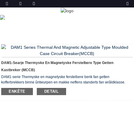
PRODUKT
THÚS
PRODUCTS
MOLDED CASE CIRCUIT
BREAKER (MCCB)
DAM1 GEGOTEN HOESEBREKKER
THERMYSKE EN MAGNETYSKE YNSTELBERE TYPE
MCCB
DAM1-Searje Thermyske En Magnetyske Ferstelbere Type Getten
Kastbreker (MCCB)
DAM1-serie Thermyske en magnetyske ferstelbere berik fan getten
kofferbrekkers binne ûntwurpen en makke neffens standerts fan wrâldklasse.
Biedt oerlêst en kortslutingsbeskerming foar alle applikaasjes. De thermyske en
ENKÊTE
DETAIL
magnetyske eleminten, ferstelber oer in brede bân, meitsje dizze MCCB's ideaal
foar elke distribúsje oanfraach.