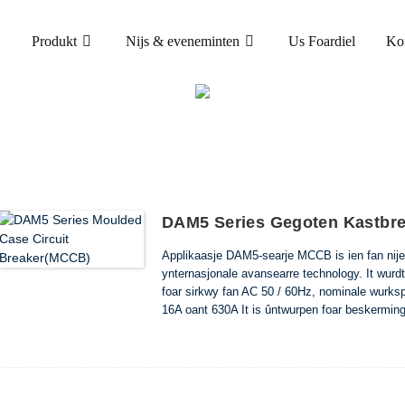
Produkt
Nijs & eveneminten
Us Foardiel
Ko
PRODUKT
ASE CIRCUIT BREAKER (MCCB)
DAM5 GEGO
DAM5 Series Gegoten Kastbr
Applikaasje DAM5-searje MCCB is ien fan nije
ynternasjonale avansearre technology. It wurd
foar sirkwy fan AC 50 / 60Hz, nominale wurks
16A oant 630A It is ûntwurpen foar beskerming
apparatuer. De produkten foldogge oan IEC6
DAM5-250 D ...