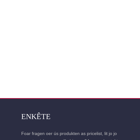
ENKÊTE
Foar fragen oer ús produkten as pricelist, lit jo jo