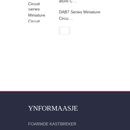
ature C ...
DAB7 Series Miniature
Circu ...
YNFORMAASJE
FOARMDE KASTBREKER