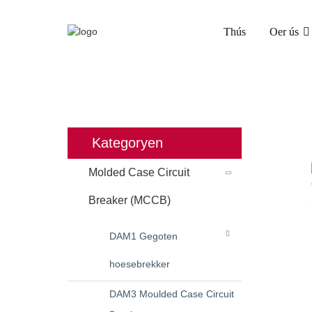
Thús
Oer ús
THÚS
PRODUCTS
MOLDED C
Kategoryen
Molded Case Circuit
Breaker (MCCB)
DAM1 Gegoten
hoesebrekker
DAM3 Moulded Case Circuit