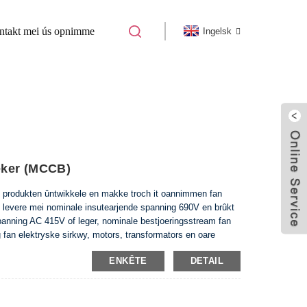
ntakt mei ús opnimme
Ingelsk
TEN SAAK CIRCUIT BREAKER 3VL
eker (MCCB)
 produkten ûntwikkele en makke troch it oannimmen fan
t levere mei nominale insutearjende spanning 690V en brûkt
panning AC 415V of leger, nominale bestjoeringsstream fan
 fan elektryske sirkwy, motors, transformators en oare
0947-2 standert. Spesifikaasje Type DAM5-160X DAM5-160
ENKÊTE
DETAIL