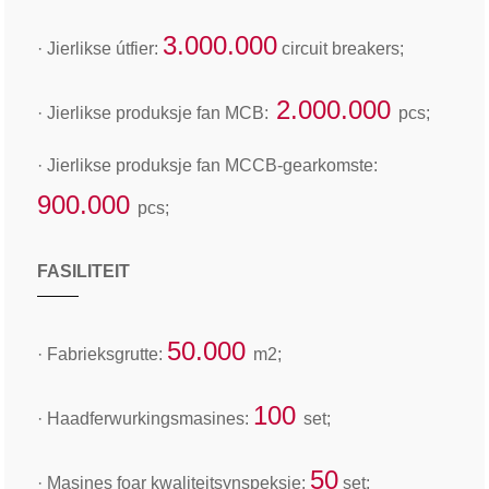
3.000.000
· Jierlikse útfier:
circuit breakers;
2.000.000
· Jierlikse produksje fan MCB:
pcs;
· Jierlikse produksje fan MCCB-gearkomste:
900.000
pcs;
FASILITEIT
50.000
· Fabrieksgrutte:
m2;
100
· Haadferwurkingsmasines:
set;
50
· Masines foar kwaliteitsynspeksje:
set;