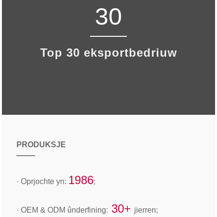
30
Top 30 eksportbedriuw
PRODUKSJE
1986
· Oprjochte yn:
;
30+
· OEM & ODM ûnderfining:
jierren;