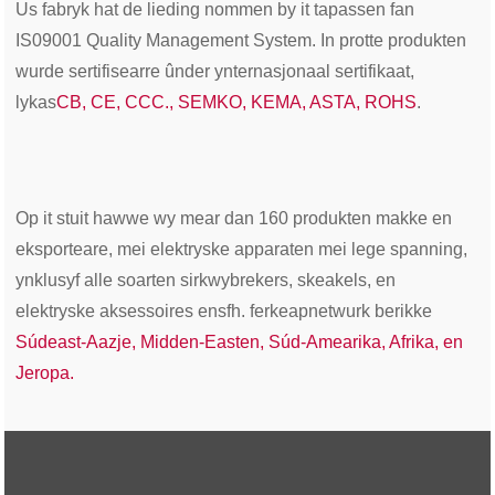
Us fabryk hat de lieding nommen by it tapassen fan
IS09001 Quality Management System. In protte produkten
wurde sertifisearre ûnder ynternasjonaal sertifikaat,
lykas
CB, CE, CCC., SEMKO, KEMA, ASTA, ROHS
.
Op it stuit hawwe wy mear dan 160 produkten makke en
eksporteare, mei elektryske apparaten mei lege spanning,
ynklusyf alle soarten sirkwybrekers, skeakels, en
elektryske aksessoires ensfh. ferkeapnetwurk berikke
Súdeast-Aazje, Midden-Easten, Súd-Amearika, Afrika, en
Jeropa.