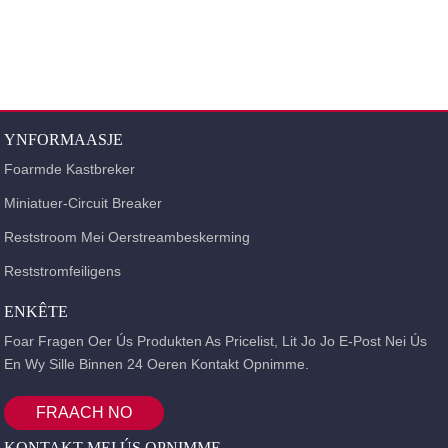
DAB6LE-63 Reststromapparaat Standert fan konformiteit: IEC61009 (EN61009)
en GB16917.1 Gefoelichheid: type A, type AC Rel ...
YNFORMAASJE
Foarmde Kastbreker
Miniatuer-Circuit Breaker
Reststroom Mei Oerstreambeskerming
Reststromfeiligens
ENKÊTE
Foar Fragen Oer Ús Produkten As Pricelist, Lit Jo Jo E-Post Nei Ús
En Wy Sille Binnen 24 Oeren Kontakt Opnimme.
FRAACH NO
KONTAKT MEI ÚS OPNIMME