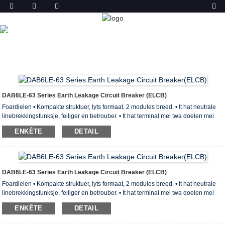
PRODUKT
THÚS
PRODUCTS
RESTSTROOMFEILIGENS (ELCB &
RCCB)
DAB6LE-63 CIRCUIT BREAKER FOAR IERDLEK
DAB6LE-63 Series Earth Leakage Circuit Breaker (ELCB)
Foardielen • Kompakte struktuer, lyts formaat, 2 modules breed. • It hat neutrale
linebrekkingsfunksje, feiliger en betrouber. • It hat terminal mei twa doelen mei
sterke ferbiningsfermogen. • It hat de kontaktstatusindikator, maklik de
ENKÊTE
DETAIL
kontakttastân te identifisearjen. • Kin wurde brûkt mei in ferskaat oan
aksessoires, en brûkt foar beskerming fan oerspanning. Fysike parameters fan
DAB6LE-63 Reststromapparaat Standert fan konformiteit: IEC61009 (EN61009)
en GB16917.1 Gefoelichheid: type A, type AC Rel ...
DAB6LE-63 Series Earth Leakage Circuit Breaker (ELCB)
Foardielen • Kompakte struktuer, lyts formaat, 2 modules breed. • It hat neutrale
linebrekkingsfunksje, feiliger en betrouber. • It hat terminal mei twa doelen mei
sterke ferbiningsfermogen. • It hat de kontaktstatusindikator, maklik de
ENKÊTE
DETAIL
kontakttastân te identifisearjen. • Kin wurde brûkt mei in ferskaat oan
aksessoires, en brûkt foar beskerming fan oerspanning. Fysike parameters fan