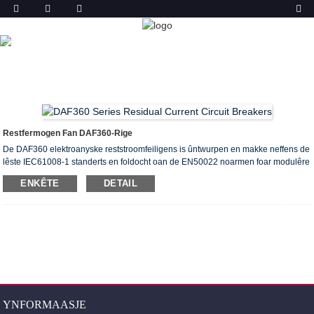
PRODUKT
THÚS
PRODUCTS
RESTSTROOMFEILIGENS (ELCB &
RCCB)
DAF360 RESTSTROOMSTREAM
Restfermogen Fan DAF360-Rige
De DAF360 elektroanyske reststroomfeiligens is ûntwurpen en makke neffens de
lêste IEC61008-1 standerts en foldocht oan de EN50022 noarmen foar modulêre
skeakels. Se kinne brûkt wurde om standert rails te laden mei symmetryske
ENKÊTE
DETAIL
struktueren "hoedefoarm".
YNFORMAASJE