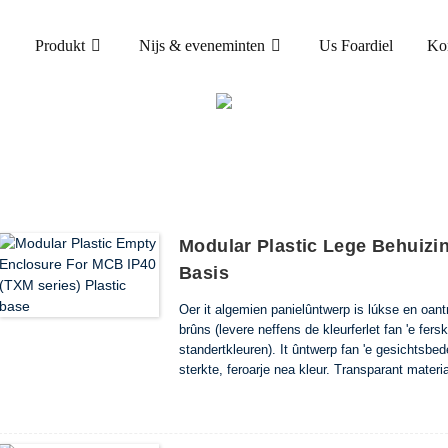
Produkt
Nijs & eveneminten
Us Foardiel
Ko
PRODUKT
THÚS
PRODUCTS
MODULÊRE FERDIELKAS
Modular Plastic Lege Behuizi
Basis
Oer it algemien panielûntwerp is lúkse en oan
brûns (levere neffens de kleurferlet fan 'e fer
standertkleuren). It ûntwerp fan 'e gesichtsbede
sterkte, feroarje nea kleur. Transparant materi
ynstallaasje.