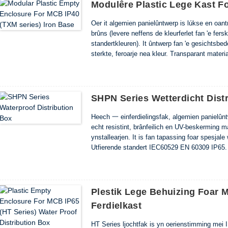
Modulêre Plastic Lege Kast F
Oer it algemien panielûntwerp is lúkse en oan
brûns (levere neffens de kleurferlet fan 'e fer
standertkleuren). It ûntwerp fan 'e gesichtsbede
sterkte, feroarje nea kleur. Transparant materi
ynstallaasje.
SHPN Series Wetterdicht Dist
Heech 一 einferdielingsfak, algemien panielûntwe
echt resistint, brânfeilich en UV-beskerming ma
ynstallearjen. It is fan tapassing foar spesjale
Utfierende standert IEC60529 EN 60309 IP65.
Plestik Lege Behuizing Foar 
Ferdielkast
HT Series ljochtfak is yn oerienstimming mei I