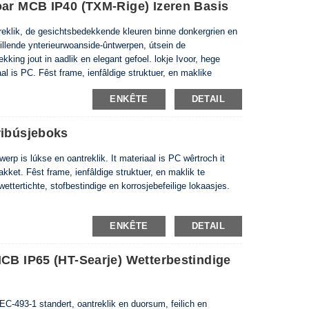
oar MCB IP40 (TXM-Rige) Izeren Basis
treklik, de gesichtsbedekkende kleuren binne donkergrien en
skillende ynterieurwoanside-ûntwerpen, útsein de
kking jout in aadlik en elegant gefoel. lokje Ivoor, hege
aal is PC. Fêst frame, ienfâldige struktuer, en maklike
ENKÊTE
DETAIL
ribúsjeboks
rp is lúkse en oantreklik. It materiaal is PC wêrtroch it
kket. Fêst frame, ienfâldige struktuer, en maklik te
 wettertichte, stofbestindige en korrosjebefeilige lokaasjes.
ENKÊTE
DETAIL
MCB IP65 (HT-Searje) Wetterbestindige
EC-493-1 standert, oantreklik en duorsum, feilich en