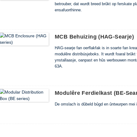
betrouber, dat wurdt breed brûkt op ferskate 
ensafuorthinne.
MCB Behuizing (HAG-Searje)
HAG-searje fan oerflakfak is in soarte fan kr
modulêre distribúsjeboks. It wurdt foaral brûkt
ynstallaasje, oanpast en hûs werbouwen mont
63A.
Modulêre Ferdielkast (BE-Sear
De omslach is dûbeld bûgd en ûntwurpen mei in