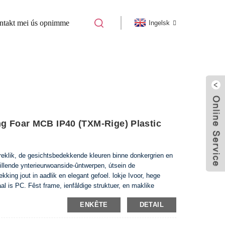
ntakt mei ús opnimme
Ingelsk
T
ng Foar MCB IP40 (TXM-Rige) Plastic
treklik, de gesichtsbedekkende kleuren binne donkergrien en
skillende ynterieurwoanside-ûntwerpen, útsein de
kking jout in aadlik en elegant gefoel. lokje Ivoor, hege
aal is PC. Fêst frame, ienfâldige struktuer, en maklike
ENKÊTE
DETAIL