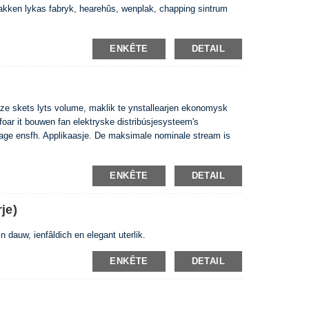
plakken lykas fabryk, hearehûs, wenplak, chapping sintrum
ENKÊTE
DETAIL
eaze skets lyts volume, maklik te ynstallearjen ekonomysk
 foar it bouwen fan elektryske distribúsjesysteem's
age ensfh. Applikaasje. De maksimale nominale stream is
ENKÊTE
DETAIL
je)
 dauw, ienfâldich en elegant uterlik.
ENKÊTE
DETAIL