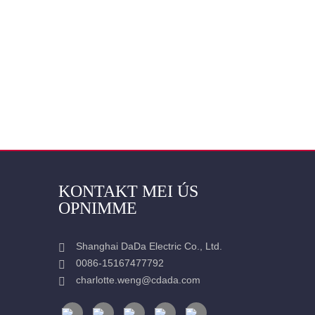
KONTAKT MEI ÚS
OPNIMME
Shanghai DaDa Electric Co., Ltd.
0086-15167477792
charlotte.weng@cdada.com