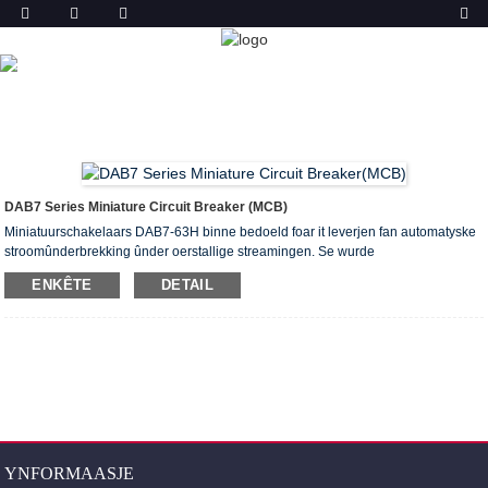
PRODUKT
THÚS
PRODUCTS
MINIATURE CIRCUIT BREAKER
(MCB)
DAB7-63 MINIATURE CIRCUIT BREAKER
DAB7 Series Miniature Circuit Breaker (MCB)
Miniatuurschakelaars DAB7-63H binne bedoeld foar it leverjen fan automatyske
stroomûnderbrekking ûnder oerstallige streamingen. Se wurde
oanrikkemandearre foar gebrûk yn groepspanels (appartemint en ferdjipping) en
ENKÊTE
DETAIL
distribúsjeborden fan wen-, húshâldlike, iepenbiere en bestjoerlike gebouwen.
64 items per 8 nominale streamingen fariearjend fan 6 oant 63 A. Dizze MCB is
krigen ASTA, SEMKO, CB, CE sertifikaat.
YNFORMAASJE