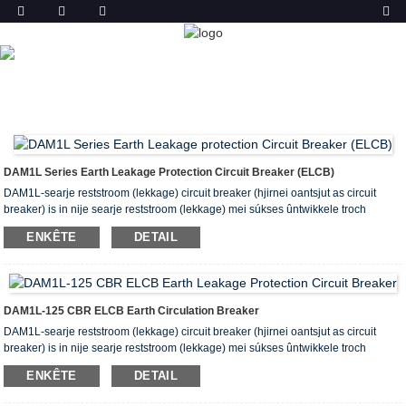
PRODUKT
THÚS
PRODUCTS
EARTH LEAKAGE CIRCUIT
BREAKER (ELCB)
DAM1L-125 EARTH LEAKAGE
CIRCUIT BREAKER CBR
DAM1L Series Earth Leakage Protection Circuit Breaker (ELCB)
DAM1L-searje reststroom (lekkage) circuit breaker (hjirnei oantsjut as circuit
breaker) is in nije searje reststroom (lekkage) mei súkses ûntwikkele troch
gebrûk fan ynternasjonaal standertûntwerp en avansearre produksjetechnology.
ENKÊTE
DETAIL
Beskermd getten saak breaker.
De nominale isolaasjespanning fan circuit breakers fan dizze searje is 400V (Inm
is minder dan 160A) en 690V (Inm is mear dan 250A), dy't foaral wurdt brûkt foar
ac 50Hz en beoardiele yn in krêftferdielingsnetwurk mei in stream fan 10A ~
500A en in nominale wurkspanning fan 380V / 400V, wurdt it brûkt om elektryske
DAM1L-125 CBR ELCB Earth Circulation Breaker
enerzjy te ferdielen en de oerlêst en koartsluting fan liedingen en krêftapparatuer
DAM1L-searje reststroom (lekkage) circuit breaker (hjirnei oantsjut as circuit
te beskermjen.
breaker) is in nije searje reststroom (lekkage) mei súkses ûntwikkele troch
gebrûk fan ynternasjonaal standertûntwerp en avansearre produksjetechnology.
ENKÊTE
DETAIL
Beskermd getten saak breaker.
De nominale isolaasjespanning fan circuit breakers fan dizze searje is 400V (Inm