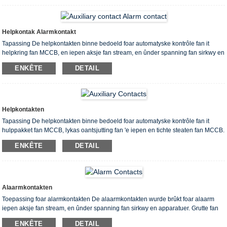
slutingsspanning (0,85-1,1)) x Ue Soarge foar net slutende spanning ≤0,35 Ue
Stroomferlies 10VA 4W Bedrading Diagram fan ûnder spanning lit ús frij-
Kontrolearje macht P1, P2- Terminal nûmer ...
Helpkontak Alarmkontakt
Tapassing De helpkontakten binne bedoeld foar automatyske kontrôle fan it
helpkring fan MCCB, en iepen aksje fan stream, en ûnder spanning fan sirkwy en
apparatuer. Help- en alarmkontakten Grutte 1N / O en 1N / C + 1alarmkontakt 2N
ENKÊTE
DETAIL
/ O en2N / C + 1alarmkontakt Bedradingsdiagram Fan help- en alarmkontakten
tastân MCCB Status fan alarmkontakdiagram fan bedrading Slute posysje Utlis
Us1 is helpkrêft Us2 is alarm macht Iepen posysje Utlis ...
Helpkontakten
Tapassing De helpkontakten binne bedoeld foar automatyske kontrôle fan it
hulppakket fan MCCB, lykas oantsjutting fan 'e iepen en tichte steaten fan MCCB.
Hulpkontakten Grutte 1N / O en 1N / C 2N / O en2N / C 4N / O en 4N / C
ENKÊTE
DETAIL
Bedradingsdiagram fan helpkontakten Tastân MCCB Tastân helpkontakten
skema bedrading Slút posysje 1 set helpkontakten, mar 2 sets kontakten nei
wurde levere Foar Inm = 63A-225A 2 set helpkontakten, mar 4 sets ...
Alaarmkontakten
Toepassing foar alarmkontakten De alaarmkontakten wurde brûkt foar alaarm
iepen aksje fan stream, en ûnder spanning fan sirkwy en apparatuer. Grutte fan
alaarmkontakten: 1N / O en 1N / C Bedradingsdiagram fan helpkontakten: Tastân
ENKÊTE
DETAIL
fan MCCB Tastân fan alarmkontaktdiagram fan bedrading Slute posysje Iepen