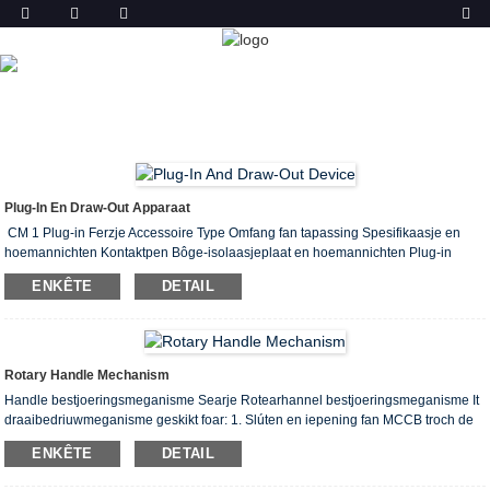
PRODUKT
THÚS
PRODUCTS
CIRCUIT BREAKER ACCESSOIRE
Plug-In En Draw-Out Apparaat
CM 1 Plug-in Ferzje Accessoire Type Omfang fan tapassing Spesifikaasje en
hoemannichten Kontaktpen Bôge-isolaasjeplaat en hoemannichten Plug-in
ferzje ynstallearje mei hexagonale skroef en hoemannichten Circuit breaker
ENKÊTE
DETAIL
ynstallearje mei skroef en hoemannichten Kontakt pin fêste skroef en
hoemannichten Brûker bine it boerd ynstallearje mei skroef en hoemannichten
63 Type plug-in ferzje CM1-63, NM1-63, CDM1-63, TM30-63 1 6 4 4-M6X23 4-
M3X18 6-M5 kopermoer 6-M5X10 100 Type plug -...
Rotary Handle Mechanism
Handle bestjoeringsmeganisme Searje Rotearhannel bestjoeringsmeganisme It
draaibedriuwmeganisme geskikt foar: 1. Slúten en iepening fan MCCB troch de
draaishandgreep op MCCB 2. Slúte en iepening fan MCCB troch de
ENKÊTE
DETAIL
draaihandgreep op 'e fakdoar fan skeakelboerd: 3. Fergrendelje tusken hantelje
it draaiende meganisme en de doar fan 'e fak om te foarkommen dat de doar fan