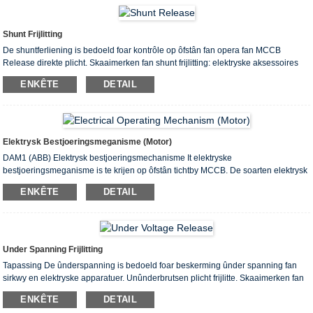
it fak wurdt iepene yn gefal fan MCCB yn sletten steat. Klant kin it hangslot derop
passe foar MCCB yn iepen posysje ...
Shunt Frijlitting
De shuntferliening is bedoeld foar kontrôle op ôfstân fan opera fan MCCB
Release direkte plicht. Skaaimerken fan shunt frijlitting: elektryske aksessoires
shunt release Bereik fan supply spanning (0.7-1.1)) x Us Rated kontrôles supply
ENKÊTE
DETAIL
voltage us Power supply AC 50Hz 220V 380V Power loss 150V 150V DC 110V
220V Power loss 150V Aansluitschema van Shunt release: SB2- Opening Push-
knop (klear troch brûker) P3, P4- Terminal nûmer Us- Stjoerkrêft QF -Au ...
Elektrysk Bestjoeringsmeganisme (motor)
DAM1 (ABB) Elektrysk bestjoeringsmechanisme It elektryske
bestjoeringsmeganisme is te krijen op ôfstân tichtby MCCB. De soarten elektrysk
bestjoeringsmeganisme wurde werjûn yn tabel 2 Soarten elektrysk
ENKÊTE
DETAIL
bestjoeringsmeganisme: Tabel 2 Nominale stream fan framegrutte Inm Soarten
elektrysk bestjoeringsmeganisme CD1 CD2 CD3 CD 63A - CD2-63 - - 100A -
CD2-100 - - 160A - CD2-160 - - 250A CD1-250 CD2-250 - CD-250 400A CD1-
400 - - CD-400 ...
Under Spanning Frijlitting
Tapassing De ûnderspanning is bedoeld foar beskerming ûnder spanning fan
sirkwy en elektryske apparatuer. Unûnderbrutsen plicht frijlitte. Skaaimerken fan
frijspanning ûnder spanning: Ue (V) Nominale wurkspanning AC380 AC220
ENKÊTE
DETAIL
DC110 DC220 Operaasjespanning (0,35-0,7)) x Ue Soarge foar