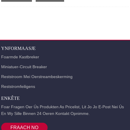
posysje DAM1-125 / 160BC DAM1 (ABB) -125,160A DAM1-250 / 400BCDAM1
(ABB ) -250A, 400A DZ20-100BCDZ20-100A DZ20-225BC DZ20-225A ...
YNFORMAASJE
Foarmde Kastbreker
Miniatuer-Circuit Breaker
Reststroom Mei Oerstreambeskerming
Reststromfeiligens
ENKÊTE
Foar Fragen Oer Ús Produkten As Pricelist, Lit Jo Jo E-Post Nei Ús
En Wy Sille Binnen 24 Oeren Kontakt Opnimme.
FRAACH NO