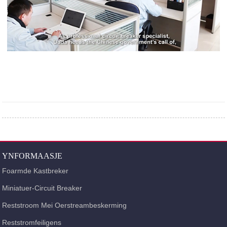
YNFORMAASJE
Foarmde Kastbreker
Miniatuer-Circuit Breaker
Reststroom Mei Oerstreambeskerming
Reststromfeiligens