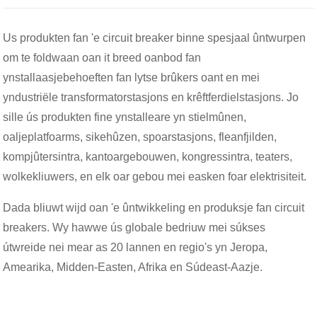
Us produkten fan 'e circuit breaker binne spesjaal ûntwurpen
om te foldwaan oan it breed oanbod fan
ynstallaasjebehoeften fan lytse brûkers oant en mei
yndustriële transformatorstasjons en krêftferdielstasjons. Jo
sille ús produkten fine ynstalleare yn stielmûnen,
oaljeplatfoarms, sikehûzen, spoarstasjons, fleanfjilden,
kompjûtersintra, kantoargebouwen, kongressintra, teaters,
wolkekliuwers, en elk oar gebou mei easken foar elektrisiteit.
Dada bliuwt wijd oan 'e ûntwikkeling en produksje fan circuit
breakers. Wy hawwe ús globale bedriuw mei súkses
útwreide nei mear as 20 lannen en regio's yn Jeropa,
Amearika, Midden-Easten, Afrika en Súdeast-Aazje.