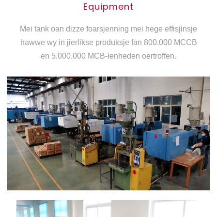
Equipment
Mei tank oan dizze foarsjenning mei hege effisjinsje
hawwe wy in jierlikse produksje fan 800.000 MCCB
en 5.000.000 MCB-ienheden oertroffen.