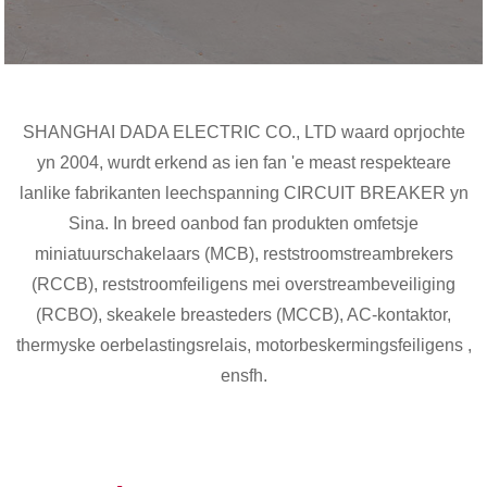
SHANGHAI DADA ELECTRIC CO., LTD waard oprjochte
yn 2004, wurdt erkend as ien fan 'e meast respekteare
lanlike fabrikanten leechspanning CIRCUIT BREAKER yn
Sina. In breed oanbod fan produkten omfetsje
miniatuurschakelaars (MCB), reststroomstreambrekers
(RCCB), reststroomfeiligens mei overstreambeveiliging
(RCBO), skeakele breasteders (MCCB), AC-kontaktor,
thermyske oerbelastingsrelais, motorbeskermingsfeiligens ,
ensfh.