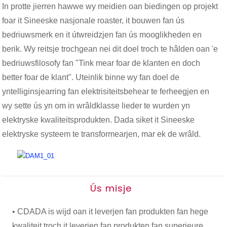
In protte jierren hawwe wy meidien oan biedingen op projekt
foar it Sineeske nasjonale roaster, it bouwen fan ús
bedriuwsmerk en it útwreidzjen fan ús mooglikheden en
berik. Wy reitsje trochgean nei dit doel troch te hâlden oan 'e
bedriuwsfilosofy fan "Tink mear foar de klanten en doch
better foar de klant". Uteinlik binne wy ​​fan doel de
yntelliginsjearring fan elektrisiteitsbehear te ferheegjen en
wy sette ús yn om in wrâldklasse lieder te wurden yn
elektryske kwaliteitsprodukten. Dada siket it Sineeske
elektryske systeem te transformearjen, mar ek de wrâld.
Ús misje
• CDADA is wijd oan it leverjen fan produkten fan hege
kwaliteit troch it leverjen fan produkten fan superieure