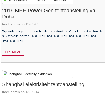
2019 MEE Power Gen-tentoanstelling yn
Dubai
troch admin op 19-03-03
Wy wolle ús partners en besikers bedanke dy't diel útmeitsje fan dit
suksesfolle barren. </s> </s> </s> </s> </s> </s> </s> </s> </s>
</s> </s> </s>
LÊS MEAR
Shanghai elektrisiteit tentoanstelling
troch admin op 18-09-14