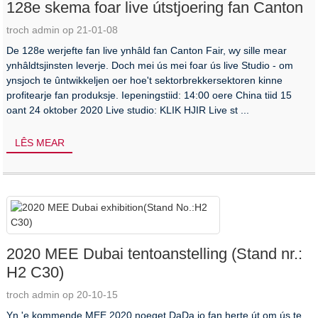
128e skema foar live útstjoering fan Canton
troch admin op 21-01-08
De 128e werjefte fan live ynhâld fan Canton Fair, wy sille mear
ynhâldtsjinsten leverje. Doch mei ús mei foar ús live Studio - om
ynsjoch te ûntwikkeljen oer hoe't sektorbrekkersektoren kinne
profitearje fan produksje. Iepeningstiid: 14:00 oere China tiid 15
oant 24 oktober 2020 Live studio: KLIK HJIR Live st ...
LÊS MEAR
2020 MEE Dubai tentoanstelling (Stand nr.:
H2 C30)
troch admin op 20-10-15
Yn 'e kommende MEE 2020 noeget DaDa jo fan herte út om ús te