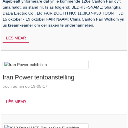
Asjebleaft ynformeare dat yn 'e kommende 126e Canton Fair dy't
Sina hâldt, ús stand nr. Is as folgjend: BEDRIJFSNAME: Shanghai
DaDa Electric Co., Ltd FAIR BOOTH NO: 11.3K37-K38 TOON TIJD:
15 oktober - 19 oktober FAIR NAAM: China Canton Fair Wolkom yn
ús kreamkeamer om oer saken te ûnderhanneljen.
LÊS MEAR
Iran Power tentoanstelling
troch admin op 19-05-17
LÊS MEAR