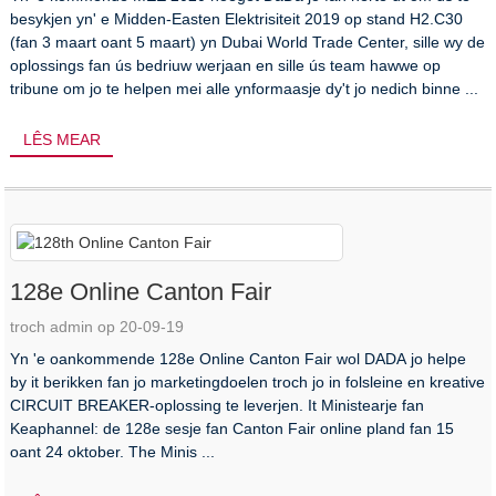
besykjen yn' e Midden-Easten Elektrisiteit 2019 op stand H2.C30
(fan 3 maart oant 5 maart) yn Dubai World Trade Center, sille wy de
oplossings fan ús bedriuw werjaan en sille ús team hawwe op
tribune om jo te helpen mei alle ynformaasje dy't jo nedich binne ...
LÊS MEAR
128e Online Canton Fair
troch admin op 20-09-19
Yn 'e oankommende 128e Online Canton Fair wol DADA jo helpe
by it berikken fan jo marketingdoelen troch jo in folsleine en kreative
CIRCUIT BREAKER-oplossing te leverjen. It Ministearje fan
Keaphannel: de 128e sesje fan Canton Fair online pland fan 15
oant 24 oktober. The Minis ...