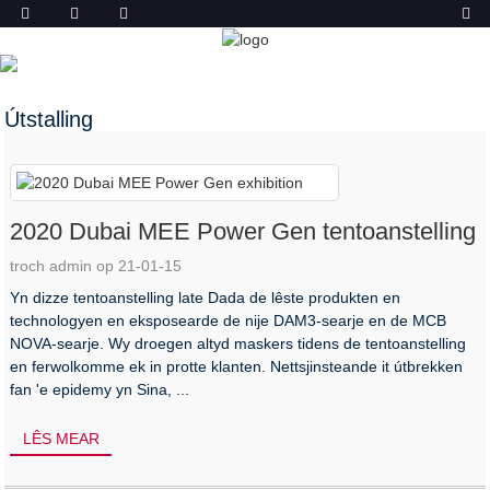
NIJS
THÚS
NIJS
Útstalling
2020 Dubai MEE Power Gen tentoanstelling
troch admin op 21-01-15
Yn dizze tentoanstelling late Dada de lêste produkten en
technologyen en eksposearde de nije DAM3-searje en de MCB
NOVA-searje. Wy droegen altyd maskers tidens de tentoanstelling
en ferwolkomme ek in protte klanten. Nettsjinsteande it útbrekken
fan 'e epidemy yn Sina, ...
LÊS MEAR