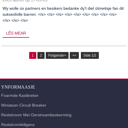
Wy wolle ús partners en besikers bedanke dy't diel útmeitsje fan dit
suksesfolle barren. </s> </s> </s> </s> </s> </s> </s> </s> </s>
</s> </s> </s>
LÊS MEAR
1
2
Folgjende>
>>
Side 1/2
YNFORMAASJE
Foarmde Kastbreker
Miniatuer-Circuit Breaker
Reststroom Mei Oerstreambeskerming
Reststromfeiligens