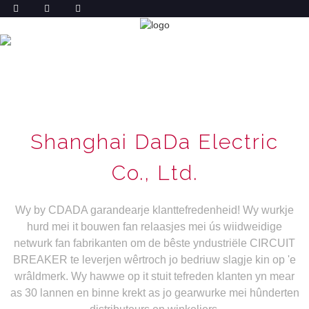
KONTAKT MEI ÚS OPNIMME
THÚS
KONTAKT MEI ÚS OPNIMME
Shanghai DaDa Electric
Co., Ltd.
Wy by CDADA garandearje klanttefredenheid! Wy wurkje
hurd mei it bouwen fan relaasjes mei ús wiidweidige
netwurk fan fabrikanten om de bêste yndustriële CIRCUIT
BREAKER te leverjen wêrtroch jo bedriuw slagje kin op 'e
wrâldmerk. Wy hawwe op it stuit tefreden klanten yn mear
as 30 lannen en binne krekt as jo gearwurke mei hûnderten