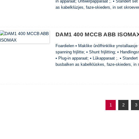
in apparaat; Untwerpapparaat ;. • Standert set f
as kabelklúzjes, faze-skieders, in set skroeven
Mei help fan spesjale klemmen kinne 125 en 1
...
DAM1 400 MCCB ABB ISOMA
Foardielen • Maklike ûnôfhinklike ynstallaasje
spanning frijlitte; • Shunt frijlitting; • Hand
• Plug-in apparaat; • Lûkapparaat ;. • Standert s
busbalken as kabelklúskes, faze-skieders, in s
ynstallaasjepaniel. • Mei help fan spesjale k
DIN-spoar. • Wei ...
1
2
3