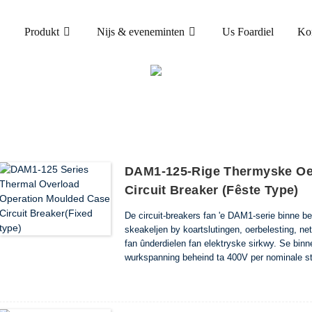
Produkt
Nijs & eveneminten
Us Foardiel
Ko
PRODUKT
THÚS
PRODUCTS
DAM1-125-Rige Thermyske Oer
Circuit Breaker (fêste Type)
De circuit-breakers fan 'e DAM1-serie binne bed
skeakeljen by koartslutingen, oerbelesting, net
fan ûnderdielen fan elektryske sirkwy. Se bin
wurkspanning beheind ta 400V per nominale s
Se komme oerien mei de easken fan EN 6094