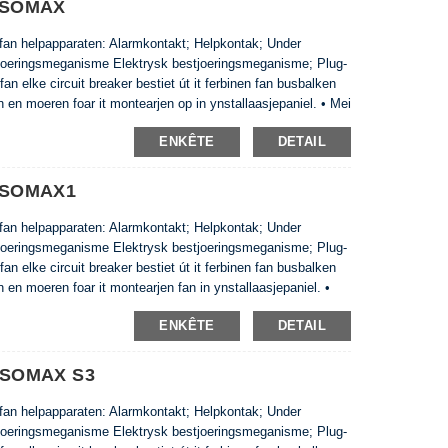
 ISOMAX
oanyske circuit breakers binne frij breed. Dizze funksje jout
wurde elektroanyske circuit breakers net beynfloede fan
e fan helpapparaten: Alarmkontakt; Helpkontak; Under
 bestjoeringsmeganisme Elektrysk bestjoeringsmeganisme; Plug-
an elke circuit breaker bestiet út it ferbinen fan busbalken
n en moeren foar it montearjen op in ynstallaasjepaniel. • Mei
nheden ynstalleare wurde op in DIN-spoar ....
ENKÊTE
DETAIL
 ISOMAX1
e fan helpapparaten: Alarmkontakt; Helpkontak; Under
 bestjoeringsmeganisme Elektrysk bestjoeringsmeganisme; Plug-
an elke circuit breaker bestiet út it ferbinen fan busbalken
 en moeren foar it montearjen fan in ynstallaasjepaniel. •
60 ienheden wurde ynstalleare op in DIN-spoar. • Gewicht en
ENKÊTE
DETAIL
ISOMAX S3
e fan helpapparaten: Alarmkontakt; Helpkontak; Under
 bestjoeringsmeganisme Elektrysk bestjoeringsmeganisme; Plug-