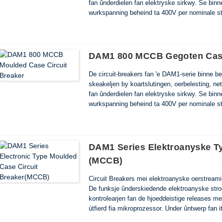
fan ûnderdielen fan elektryske sirkwy. Se bin
wurkspanning beheind ta 400V per nominale s
Se komme oerien mei de easken fan EN 60947
DAM1 800 MCCB Gegoten Case
De circuit-breakers fan 'e DAM1-serie binne bed
skeakeljen by koartslutingen, oerbelesting, net
fan ûnderdielen fan elektryske sirkwy. Se bin
wurkspanning beheind ta 400V per nominale s
Se komme oerien mei de easken fan EN 6094
DAM1 Series Elektroanyske Ty
(MCCB)
Circuit Breakers mei elektroanyske oerstreami
De funksje ûnderskiedende elektroanyske str
kontrolearjen fan de hjoeddeistige releases me
útfierd fia mikroprozessor. Under ûntwerp fan
'e operaasje tsjin te kommen, yn oerweging n