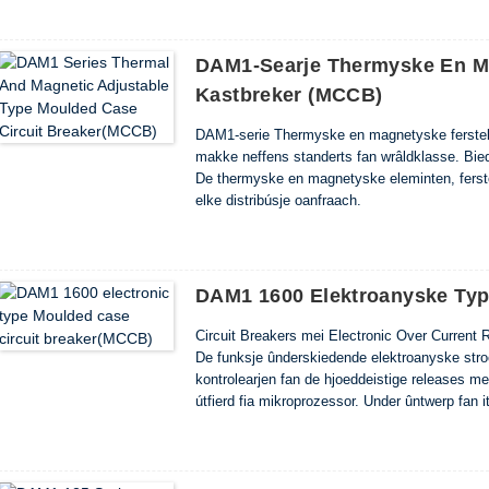
sûnder elektroanyske sirkwy te betsjinjen. Op 
elektroanyske sirkwy elimineare. -Maksimum,
op ferskate tiidyntervallen (dei-nacht) kinne
DAM1-Searje Thermyske En Ma
oanpassing fan hjoeddeistige stream fan elektr
Kastbreker (MCCB)
kâns op breed gebrûk foar de breaker Fierder 
omjouwingstemperatuer.
DAM1-serie Thermyske en magnetyske ferstelbe
makke neffens standerts fan wrâldklasse. Biedt
De thermyske en magnetyske eleminten, ferste
elke distribúsje oanfraach.
DAM1 1600 Elektroanyske Typ
Circuit Breakers mei Electronic Over Current 
De funksje ûnderskiedende elektroanyske str
kontrolearjen fan de hjoeddeistige releases me
útfierd fia mikroprozessor. Under ûntwerp fan
'e operaasje tsjin te kommen, yn oerweging n
sûnder elektroanyske sirkwy te betsjinjen. Op 
elektroanyske sirkwy elimineare. -Maksimum,
op ferskate tiidyntervallen (dei-nacht) kinne