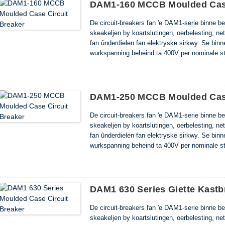
DAM1-160 MCCB Moulded Case
De circuit-breakers fan 'e DAM1-serie binne bed
skeakeljen by koartslutingen, oerbelesting, net
fan ûnderdielen fan elektryske sirkwy. Se bin
wurkspanning beheind ta 400V per nominale s
Se komme oerien mei de easken fan EN 6094
DAM1-250 MCCB Moulded Case
De circuit-breakers fan 'e DAM1-serie binne bed
skeakeljen by koartslutingen, oerbelesting, net
fan ûnderdielen fan elektryske sirkwy. Se bin
wurkspanning beheind ta 400V per nominale s
Se komme oerien mei de easken fan EN 60947
DAM1 630 Series Giette Kastb
De circuit-breakers fan 'e DAM1-serie binne bed
skeakeljen by koartslutingen, oerbelesting, net