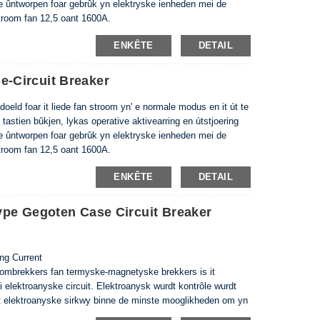
ne ûntworpen foar gebrûk yn elektryske ienheden mei de
troom fan 12,5 oant 1600A.
-1, EN 60947-2.
ENKÊTE
DETAIL
-Circuit Breaker
oeld foar it liede fan stroom yn' e normale modus en it út te
 tastien bûkjen, lykas operative aktivearring en útstjoering
ne ûntworpen foar gebrûk yn elektryske ienheden mei de
troom fan 12,5 oant 1600A.
7-1, EN 60947-2
ENKÊTE
DETAIL
pe Gegoten Case Circuit Breaker
ng Current
oombrekkers fan termyske-magnetyske brekkers is it
i elektroanyske circuit. Elektroanysk wurdt kontrôle wurdt
 it elektroanyske sirkwy binne de minste mooglikheden om yn
ommen. Yn hege streamings is direkte iepening garandeare