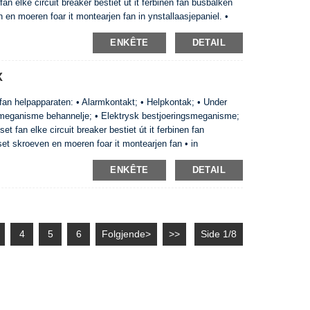
an elke circuit breaker bestiet út it ferbinen fan busbalken
 en moeren foar it montearjen fan in ynstallaasjepaniel. •
60 ienheden wurde ynstalleare op in DIN-spoar. • Gewicht en
ENKÊTE
DETAIL
X
 fan helpapparaten: • Alarmkontakt; • Helpkontak; • Under
lingsmeganisme behannelje; • Elektrysk bestjoeringsmeganisme;
et fan elke circuit breaker bestiet út it ferbinen fan
et skroeven en moeren foar it montearjen fan • in
lemmen kinne 125 en 160 ienheden ynstalleare wurde op • in
ENKÊTE
DETAIL
4
5
6
Folgjende>
>>
Side 1/8