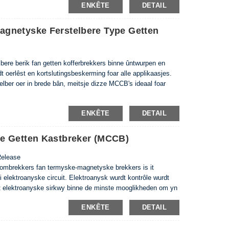
ENKÊTE
DETAIL
dizze manier is de mooglikheid fan mislearring yn 'e
 minimum, gemiddelde ensfh Waarden fan 'e lutsen stream
 wurde nommen. Bewaarde en Instant iepeningsgebieten foar
gnetyske Ferstelbere Type Getten
oanyske circuit breakers binne frij breed. Dizze funksje jout
wurde elektroanyske circuit breakers net beynfloede fan
re berik fan getten kofferbrekkers binne ûntwurpen en
 oerlêst en kortslutingsbeskerming foar alle applikaasjes.
lber oer in brede bân, meitsje dizze MCCB's ideaal foar
ENKÊTE
DETAIL
e Getten Kastbreker (MCCB)
Release
oombrekkers fan termyske-magnetyske brekkers is it
i elektroanyske circuit. Elektroanysk wurdt kontrôle wurdt
 it elektroanyske sirkwy binne de minste mooglikheden om yn
ommen. Yn hege streamings is direkte iepening garandeare
ENKÊTE
DETAIL
dizze manier is de mooglikheid fan mislearring yn 'e
 minimum, gemiddelde ensfh Waarden fan 'e lutsen stream
 wurde nommen. Bewaarde en Instant iepeningsgebieten foar