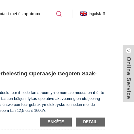
ntakt mei ús opnimme
Ingelsk
belesting Operaasje Gegoten Saak-
oeld foar it liede fan stroom yn' e normale modus en it út te
 tastien bûkjen, lykas operative aktivearring en útstjoering
ne ûntworpen foar gebrûk yn elektryske ienheden mei de
troom fan 12,5 oant 1600A.
7-1, EN 60947-2
ENKÊTE
DETAIL