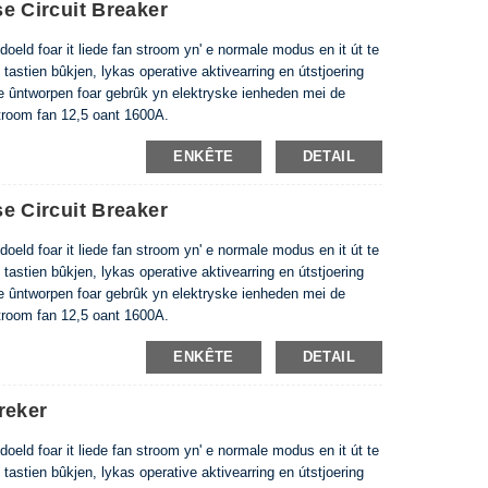
 Circuit Breaker
oeld foar it liede fan stroom yn' e normale modus en it út te
 tastien bûkjen, lykas operative aktivearring en útstjoering
ne ûntworpen foar gebrûk yn elektryske ienheden mei de
troom fan 12,5 oant 1600A.
7-1, EN 60947-2
ENKÊTE
DETAIL
 Circuit Breaker
oeld foar it liede fan stroom yn' e normale modus en it út te
 tastien bûkjen, lykas operative aktivearring en útstjoering
ne ûntworpen foar gebrûk yn elektryske ienheden mei de
troom fan 12,5 oant 1600A.
-1, EN 60947-2.
ENKÊTE
DETAIL
reker
oeld foar it liede fan stroom yn' e normale modus en it út te
 tastien bûkjen, lykas operative aktivearring en útstjoering