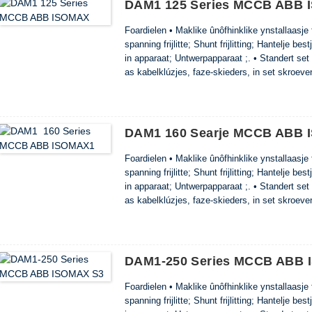
DAM1 125 Series MCCB ABB
oanpassing fan hjoeddeistige stream fan elektr
kâns op breed gebrûk foar de breaker Fierder 
Foardielen • Maklike ûnôfhinklike ynstallaasj
omjouwingstemperatuer.
spanning frijlitte; Shunt frijlitting; Hantelje
in apparaat; Untwerpapparaat ;. • Standert set f
as kabelklúzjes, faze-skieders, in set skroeve
help fan spesjale klemmen kinne 125 en 160 ie
DAM1 160 Searje MCCB ABB
Foardielen • Maklike ûnôfhinklike ynstallaasj
spanning frijlitte; Shunt frijlitting; Hantelje
in apparaat; Untwerpapparaat ;. • Standert set f
as kabelklúzjes, faze-skieders, in set skroeven
Mei help fan spesjale klemmen kinne 125 en 1
d ...
DAM1-250 Series MCCB ABB 
Foardielen • Maklike ûnôfhinklike ynstallaasj
spanning frijlitte; Shunt frijlitting; Hantelje