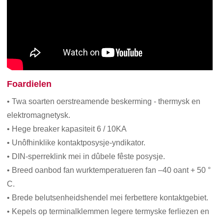
Foardielen
• Twa soarten oerstreamende beskerming - thermysk en
elektromagnetysk.
• Hege breaker kapasiteit 6 / 10KA
• Unôfhinklike kontaktposysje-yndikator.
• DIN-sperreklink mei in dûbele fêste posysje.
• Breed oanbod fan wurktemperatueren fan –40 oant + 50 °
С.
• Brede belutsenheidshendel mei ferbettere kontaktgebiet.
• Kepels op terminalklemmen legere termyske ferliezen en