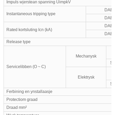
Impuls wjerstean spanning UimpkV
DAB7
Instantaneous tripping type
DAB7
DAB7
Rated kortsluting Icn (kA)
DAB7
Release type
Mechanysk
St
Servicelibben (O ~ C)
Elektrysk
St
Ferbining en ynstallaasje
Protectiom graad
Draad mm²