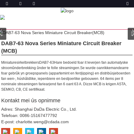
PRODUKT
THÚS
PRODUCTS
MINIATURE CIRCUIT BREAKER
(MCB)
NOVA SERIES MINIATURE CIRCUIT BREAKER
DAB7-63 Nova Series Miniature Circuit Breaker
(MCB)
MiniaturesirkelbrekkersDAB7-63Hare bedoeld foar it leverjen fan automatyske
stroomûnderbrekking ûnder te folle streamingen.Se wurde oanrikkemandearre
foar gebrûk yn groepspanels (appartemint en ferdjipping) en distribúsjeboerden
fan wen-, húshâldlike, iepenbiere en bestjoerlike gebouwen.
64 items per 8
nominale streamingen fariearjend fan 6 oant 63 A. Dizze MCB is krigen ASTA,
SEMKO, CB, CE sertifikaat.
Kontakt mei ús opnimme
Adres: Shanghai DaDa Electric Co., Ltd.
Telefoan:
0086-15167477792
E-post:
charlotte.weng@cdada.com