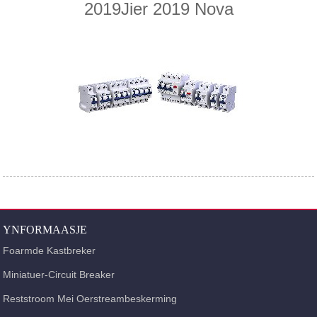
2019Jier 2019 Nova
YNFORMAASJE
Foarmde Kastbreker
Miniatuer-Circuit Breaker
Reststroom Mei Oerstreambeskerming