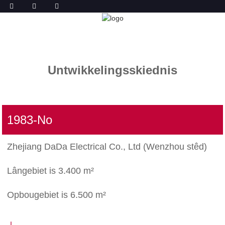
SKIEDNIS
THÚS
SKIEDNIS
Untwikkelingsskiednis
1983-No
Zhejiang DaDa Electrical Co., Ltd (Wenzhou stêd)
Lângebiet is 3.400 m²
Opbougebiet is 6.500 m²
↓