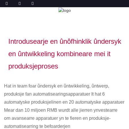
PROCESS QUALITY
THÚS
PROCESS QUALITY
Introdusearje en ûnôfhinklik ûndersyk
en ûntwikkeling kombineare mei it
produksjeproses
Hat in team foar ûndersyk en ûntwikkeling, ûntwerp,
produksje fan automatisearingsapparatuer It hat 6
automatyske produksjelinen en 20 automatyske apparatuer
Mear dan 10 miljoen RMB wurdt alle jierren ynvestearre
om avansearre apparatuer yn te fieren en produksje-
automatisearring te befoarderjen