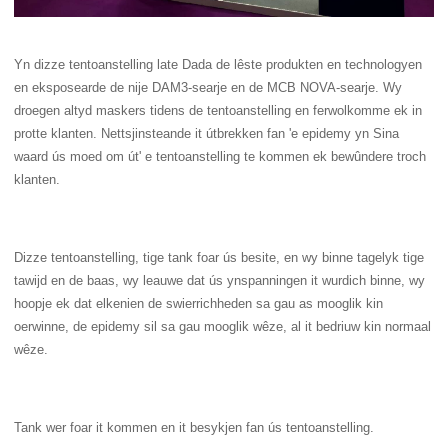
Yn dizze tentoanstelling late Dada de lêste produkten en technologyen
en eksposearde de nije DAM3-searje en de MCB NOVA-searje. Wy
droegen altyd maskers tidens de tentoanstelling en ferwolkomme ek in
protte klanten. Nettsjinsteande it útbrekken fan 'e epidemy yn Sina
waard ús moed om út' e tentoanstelling te kommen ek bewûndere troch
klanten.
Dizze tentoanstelling, tige tank foar ús besite, en wy binne tagelyk tige
tawijd en de baas, wy leauwe dat ús ynspanningen it wurdich binne, wy
hoopje ek dat elkenien de swierrichheden sa gau as mooglik kin
oerwinne, de epidemy sil sa gau mooglik wêze, al it bedriuw kin normaal
wêze.
Tank wer foar it kommen en it besykjen fan ús tentoanstelling.