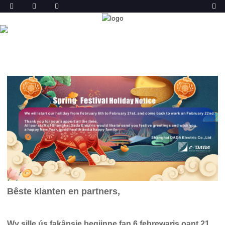
NIJS
THÚS
NIJS
SPRINGFESTIVAL FAKÂNSJEMELDING
Bêste klanten en partners,
Wy sille ús fakânsje begjinne fan 6 febrewaris oant 21