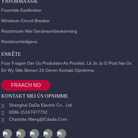
YNFORMAASJE
Foarmde Kastbreker
Miniatuer-Circuit Breaker
Reststroom Mei Oerstreambeskerming
Reststromfeiligens
ENKÊTE
Foar Fragen Oer Ús Produkten As Pricelist, Lit Jo Jo E-Post Nei Ús
En Wy Sille Binnen 24 Oeren Kontakt Opnimme.
FRAACH NO
KONTAKT MEI ÚS OPNIMME
Shanghai DaDa Electric Co., Ltd.
0086-15167477792
Charlotte.weng@cdada.com